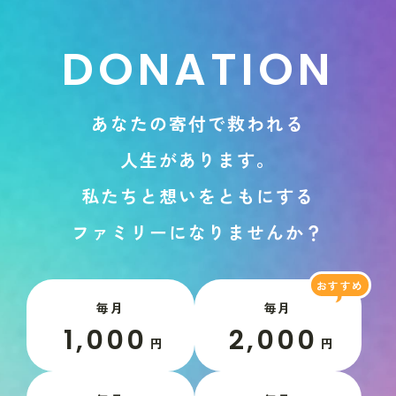
D
O
N
A
T
I
O
N
あ
な
た
の
寄
付
で
救
わ
れ
る
人
生
が
あ
り
ま
す
。
私
た
ち
と
想
い
を
と
も
に
す
る
フ
ァ
ミ
リ
ー
に
な
り
ま
せ
ん
か
？
毎月
毎月
1,000
2,000
円
円