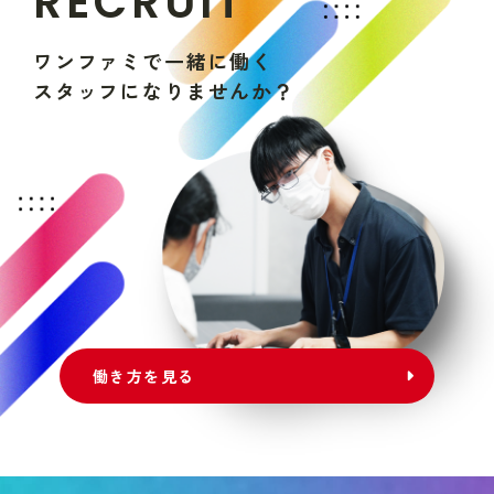
R
E
C
R
U
I
T
ワ
ン
フ
ァ
ミ
で
一
緒
に
働
く
ス
タ
ッ
フ
に
な
り
ま
せ
ん
か
？
働き方を見る