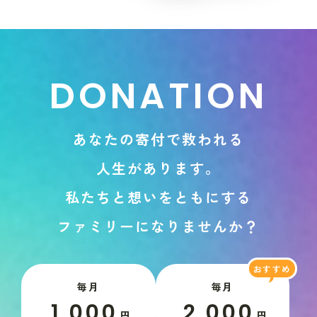
D
O
N
A
T
I
O
N
あ
な
た
の
寄
付
で
救
わ
れ
る
人
生
が
あ
り
ま
す
。
私
た
ち
と
想
い
を
と
も
に
す
る
フ
ァ
ミ
リ
ー
に
な
り
ま
せ
ん
か
？
毎月
毎月
1,000
2,000
円
円