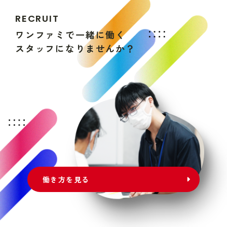
R
E
C
R
U
I
T
ワ
ン
フ
ァ
ミ
で
一
緒
に
働
く
ス
タ
ッ
フ
に
な
り
ま
せ
ん
か
？
働き方を見る