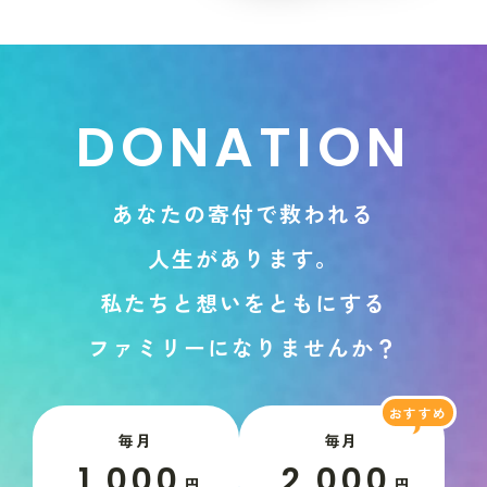
D
O
N
A
T
I
O
N
あ
な
た
の
寄
付
で
救
わ
れ
る
人
生
が
あ
り
ま
す
。
私
た
ち
と
想
い
を
と
も
に
す
る
フ
ァ
ミ
リ
ー
に
な
り
ま
せ
ん
か
？
毎月
毎月
1,000
2,000
円
円