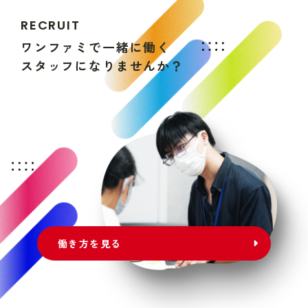
R
E
C
R
U
I
T
ワ
ン
フ
ァ
ミ
で
一
緒
に
働
く
ス
タ
ッ
フ
に
な
り
ま
せ
ん
か
？
働き方を見る