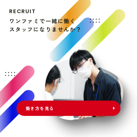
R
E
C
R
U
I
T
ワ
ン
フ
ァ
ミ
で
一
緒
に
働
く
ス
タ
ッ
フ
に
な
り
ま
せ
ん
か
？
働き方を見る