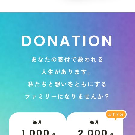
D
O
N
A
T
I
O
N
あ
な
た
の
寄
付
で
救
わ
れ
る
人
生
が
あ
り
ま
す
。
私
た
ち
と
想
い
を
と
も
に
す
る
フ
ァ
ミ
リ
ー
に
な
り
ま
せ
ん
か
？
毎月
毎月
1,000
2,000
円
円