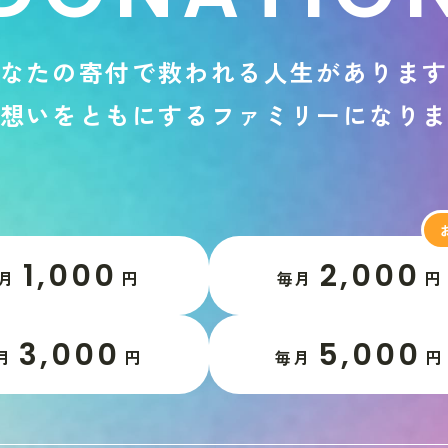
な
た
の
寄
付
で
救
わ
れ
る
人
生
が
あ
り
ま
想
い
を
と
も
に
す
る
フ
ァ
ミ
リ
ー
に
な
り
1,000
2,000
月
円
毎月
円
3,000
5,000
月
円
毎月
円