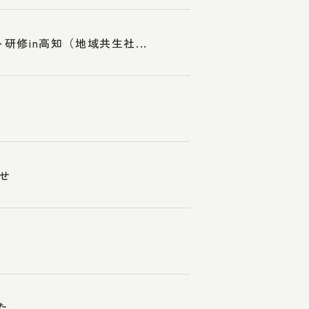
研修in高知（地域共生社...
せ
た