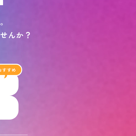
す
。
ま
せ
ん
か
？