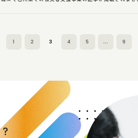
1
2
3
4
5
...
9
く
か
？