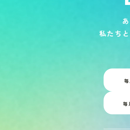
あ
私
た
ち
と
毎
毎