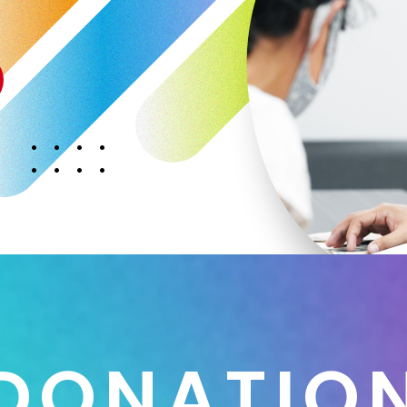
D
O
N
A
T
I
O