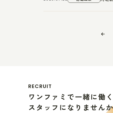
R
E
C
R
U
I
T
ワ
ン
フ
ァ
ミ
で
一
緒
に
働
ス
タ
ッ
フ
に
な
り
ま
せ
ん