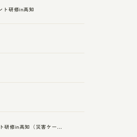
ント研修in高知
研修in高知（災害ケー...