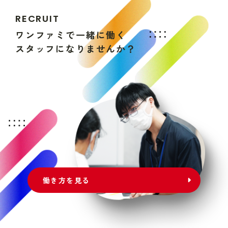
R
E
C
R
U
I
T
ワ
ン
フ
ァ
ミ
で
一
緒
に
働
く
ス
タ
ッ
フ
に
な
り
ま
せ
ん
か
？
働き方を見る