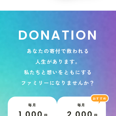
D
O
N
A
T
I
O
N
あ
な
た
の
寄
付
で
救
わ
れ
る
人
生
が
あ
り
ま
す
。
私
た
ち
と
想
い
を
と
も
に
す
る
フ
ァ
ミ
リ
ー
に
な
り
ま
せ
ん
か
？
毎月
毎月
1,000
2,000
円
円