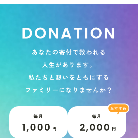
D
O
N
A
T
I
O
N
あ
な
た
の
寄
付
で
救
わ
れ
る
人
生
が
あ
り
ま
す
。
私
た
ち
と
想
い
を
と
も
に
す
る
フ
ァ
ミ
リ
ー
に
な
り
ま
せ
ん
か
？
毎月
毎月
1,000
2,000
円
円