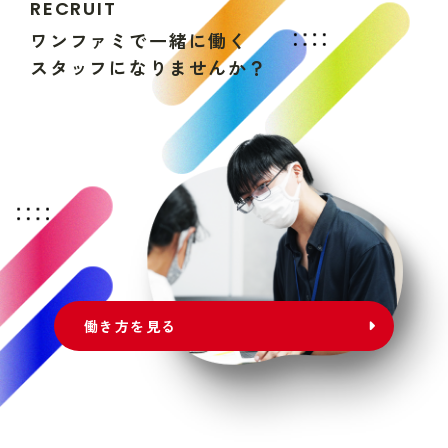
R
E
C
R
U
I
T
ワ
ン
フ
ァ
ミ
で
一
緒
に
働
く
ス
タ
ッ
フ
に
な
り
ま
せ
ん
か
？
働き方を見る