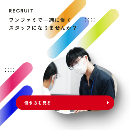
R
E
C
R
U
I
T
ワ
ン
フ
ァ
ミ
で
一
緒
に
働
く
ス
タ
ッ
フ
に
な
り
ま
せ
ん
か
？
働き方を見る