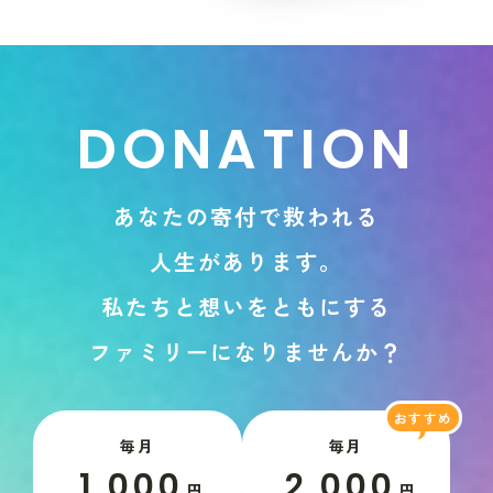
D
O
N
A
T
I
O
N
あ
な
た
の
寄
付
で
救
わ
れ
る
人
生
が
あ
り
ま
す
。
私
た
ち
と
想
い
を
と
も
に
す
る
フ
ァ
ミ
リ
ー
に
な
り
ま
せ
ん
か
？
毎月
毎月
1,000
2,000
円
円