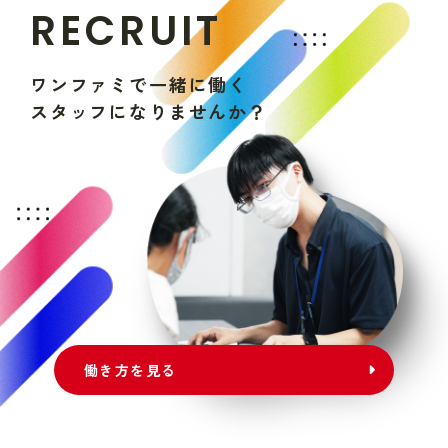
R
E
C
R
U
I
T
ワ
ン
フ
ァ
ミ
で
一
緒
に
働
く
ス
タ
ッ
フ
に
な
り
ま
せ
ん
か
？
働き方を見る