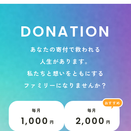
D
O
N
A
T
I
O
N
あ
な
た
の
寄
付
で
救
わ
れ
る
人
生
が
あ
り
ま
す
。
私
た
ち
と
想
い
を
と
も
に
す
る
フ
ァ
ミ
リ
ー
に
な
り
ま
せ
ん
か
？
毎月
毎月
1,000
2,000
円
円