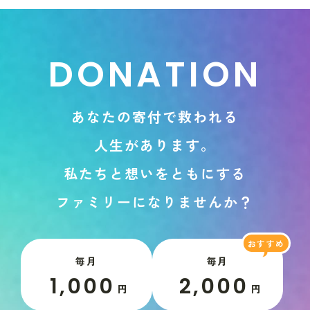
D
O
N
A
T
I
O
N
あ
な
た
の
寄
付
で
救
わ
れ
る
人
生
が
あ
り
ま
す
。
私
た
ち
と
想
い
を
と
も
に
す
る
フ
ァ
ミ
リ
ー
に
な
り
ま
せ
ん
か
？
毎月
毎月
1,000
2,000
円
円