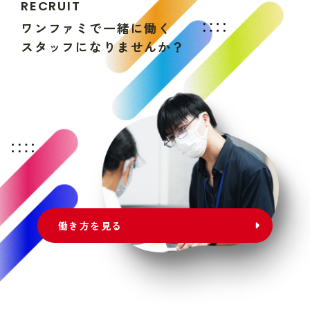
R
E
C
R
U
I
T
ワ
ン
フ
ァ
ミ
で
一
緒
に
働
く
ス
タ
ッ
フ
に
な
り
ま
せ
ん
か
？
働き方を見る