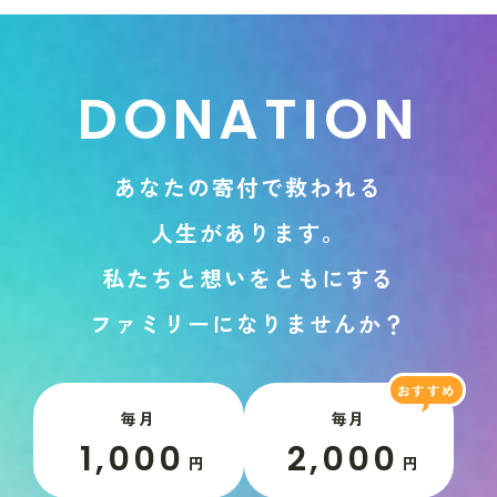
D
O
N
A
T
I
O
N
あ
な
た
の
寄
付
で
救
わ
れ
る
人
生
が
あ
り
ま
す
。
私
た
ち
と
想
い
を
と
も
に
す
る
フ
ァ
ミ
リ
ー
に
な
り
ま
せ
ん
か
？
毎月
毎月
1,000
2,000
円
円