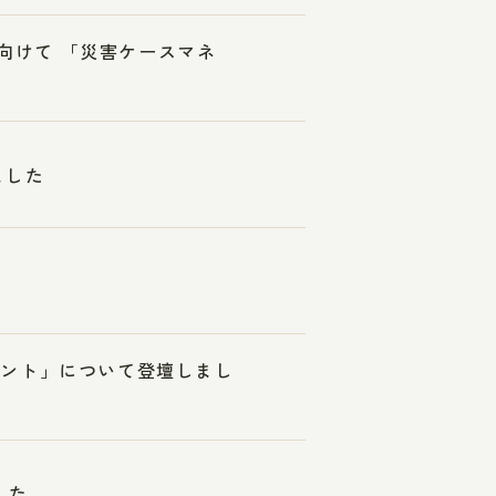
に向けて 「災害ケースマネ
ました
メント」について登壇しまし
した