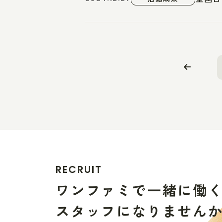
R
E
C
R
U
I
T
ワ
ン
フ
ァ
ミ
で
一
緒
に
働
ス
タ
ッ
フ
に
な
り
ま
せ
ん