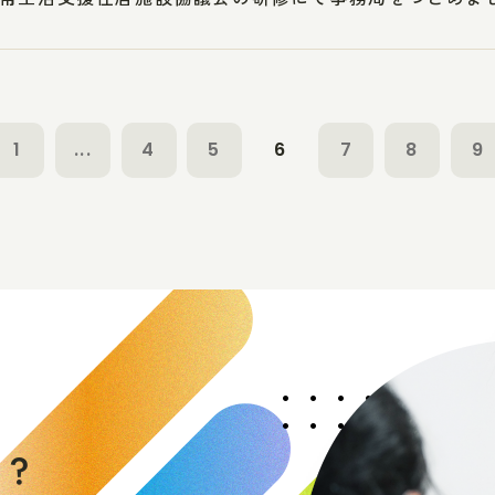
1
...
4
5
6
7
8
9
く
か
？