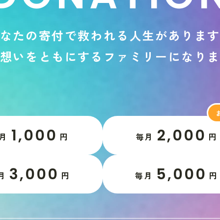
な
た
の
寄
付
で
救
わ
れ
る
人
生
が
あ
り
ま
想
い
を
と
も
に
す
る
フ
ァ
ミ
リ
ー
に
な
り
1,000
2,000
月
円
毎月
円
3,000
5,000
月
円
毎月
円