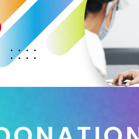
D
O
N
A
T
I
O