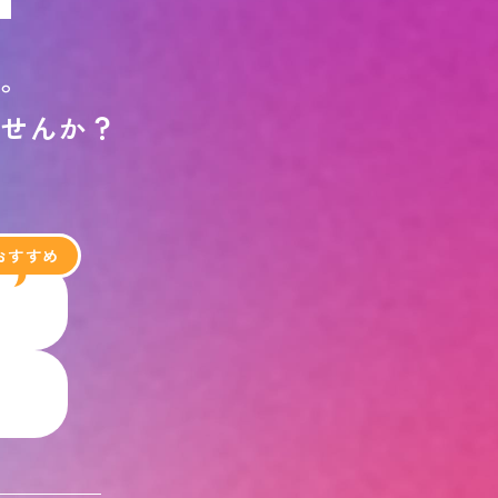
す
。
ま
せ
ん
か
？