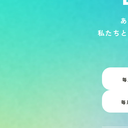
あ
私
た
ち
と
毎
毎