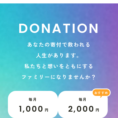
D
O
N
A
T
I
O
N
あ
な
た
の
寄
付
で
救
わ
れ
る
人
生
が
あ
り
ま
す
。
私
た
ち
と
想
い
を
と
も
に
す
る
フ
ァ
ミ
リ
ー
に
な
り
ま
せ
ん
か
？
毎月
毎月
1,000
2,000
円
円