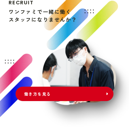
R
E
C
R
U
I
T
ワ
ン
フ
ァ
ミ
で
一
緒
に
働
く
ス
タ
ッ
フ
に
な
り
ま
せ
ん
か
？
働き方を見る