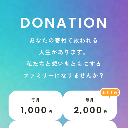
D
O
N
A
T
I
O
N
あ
な
た
の
寄
付
で
救
わ
れ
る
人
生
が
あ
り
ま
す
。
私
た
ち
と
想
い
を
と
も
に
す
る
フ
ァ
ミ
リ
ー
に
な
り
ま
せ
ん
か
？
毎月
毎月
1,000
2,000
円
円