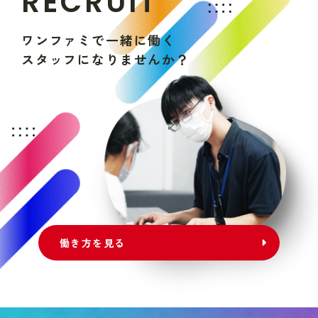
R
E
C
R
U
I
T
ワ
ン
フ
ァ
ミ
で
一
緒
に
働
く
ス
タ
ッ
フ
に
な
り
ま
せ
ん
か
？
働き方を見る