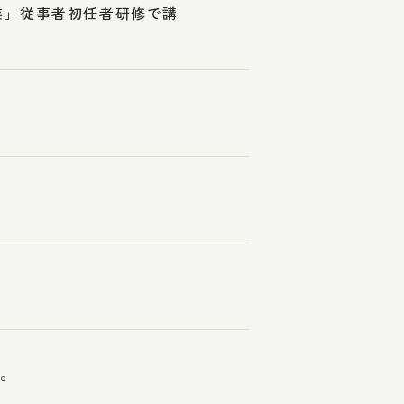
業」従事者初任者研修で講
す。