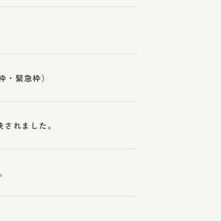
常枠・緊急枠）
映されました。
。