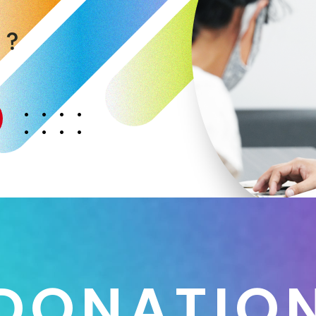
く
か
？
D
O
N
A
T
I
O