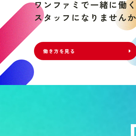
ワ
ン
フ
ァ
ミ
で
一
緒
に
働
ス
タ
ッ
フ
に
な
り
ま
せ
ん
働き方を見る