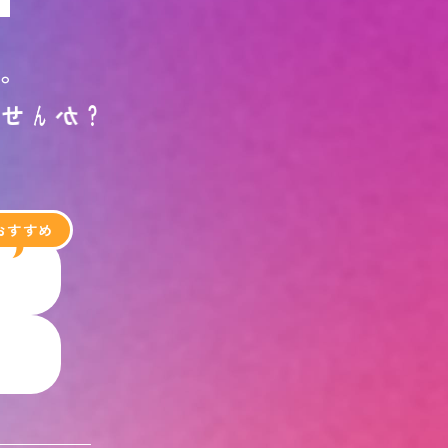
す
。
ま
せ
ん
か
？