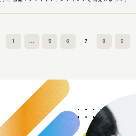
1
...
5
6
7
8
9