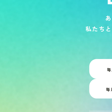
あ
私
た
ち
と
毎
毎