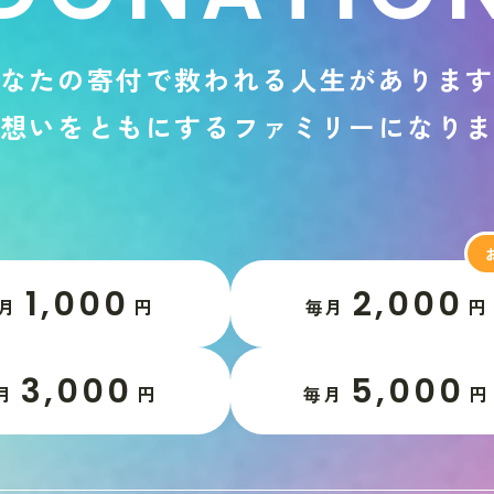
な
た
の
寄
付
で
救
わ
れ
る
人
生
が
あ
り
ま
想
い
を
と
も
に
す
る
フ
ァ
ミ
リ
ー
に
な
り
1,000
2,000
月
円
毎月
円
3,000
5,000
月
円
毎月
円