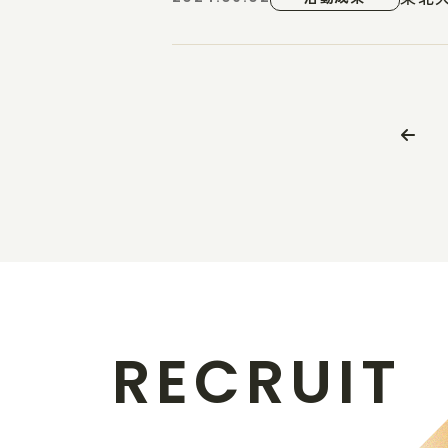
R
E
C
R
U
I
T