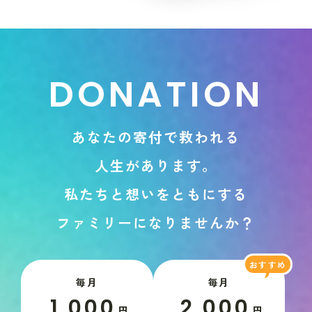
D
O
N
A
T
I
O
N
あ
な
た
の
寄
付
で
救
わ
れ
る
人
生
が
あ
り
ま
す
。
私
た
ち
と
想
い
を
と
も
に
す
る
フ
ァ
ミ
リ
ー
に
な
り
ま
せ
ん
か
？
毎月
毎月
1,000
2,000
円
円