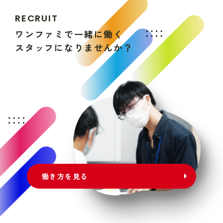
R
E
C
R
U
I
T
ワ
ン
フ
ァ
ミ
で
一
緒
に
働
く
ス
タ
ッ
フ
に
な
り
ま
せ
ん
か
？
働き方を見る