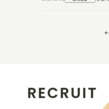
R
E
C
R
U
I
T