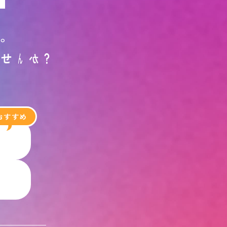
す
。
ま
せ
ん
か
？