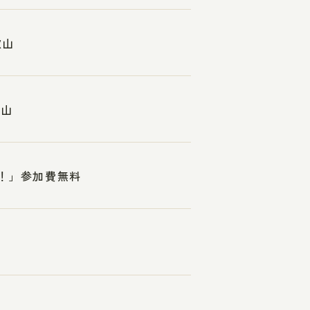
歌山
歌山
れ！」参加費無料