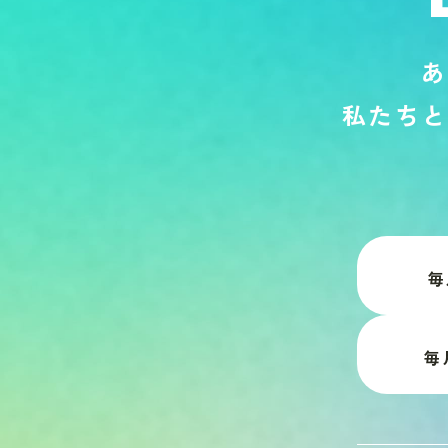
あ
私
た
ち
と
毎
毎