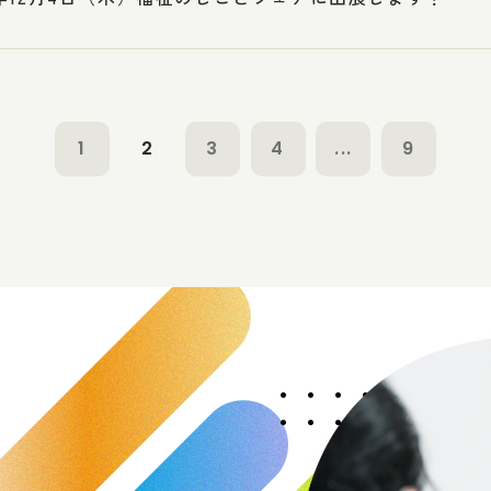
1
2
3
4
...
9