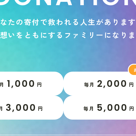
な
た
の
寄
付
で
救
わ
れ
る
人
生
が
あ
り
ま
想
い
を
と
も
に
す
る
フ
ァ
ミ
リ
ー
に
な
り
1,000
2,000
月
円
毎月
円
3,000
5,000
月
円
毎月
円