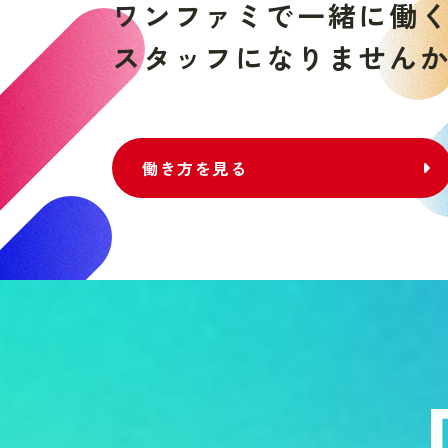
ワ
ン
フ
ァ
ミ
で
一
緒
に
働
ス
タ
ッ
フ
に
な
り
ま
せ
ん
働き方を見る