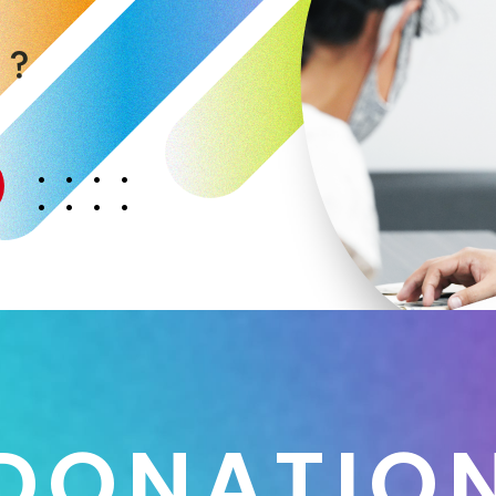
く
か
？
D
O
N
A
T
I
O