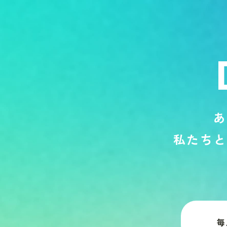
あ
私
た
ち
と
毎