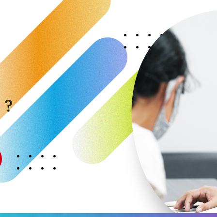
く
か
？