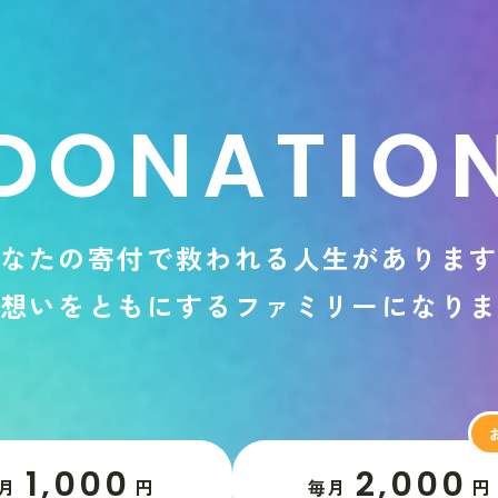
D
O
N
A
T
I
O
な
た
の
寄
付
で
救
わ
れ
る
人
生
が
あ
り
ま
想
い
を
と
も
に
す
る
フ
ァ
ミ
リ
ー
に
な
り
1,000
2,000
月
円
毎月
円