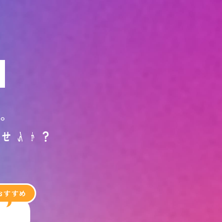
N
す
。
ま
せ
ん
か
？