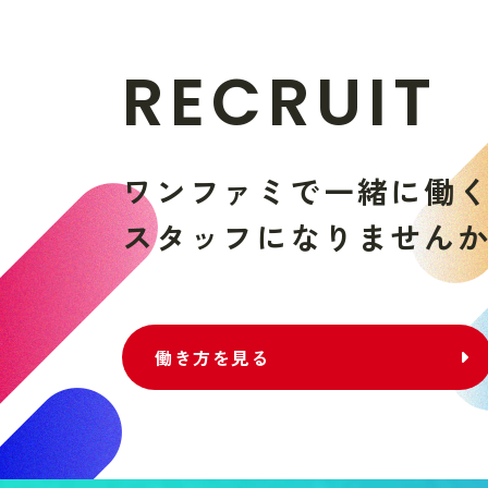
R
E
C
R
U
I
T
ワ
ン
フ
ァ
ミ
で
一
緒
に
働
ス
タ
ッ
フ
に
な
り
ま
せ
ん
働き方を見る