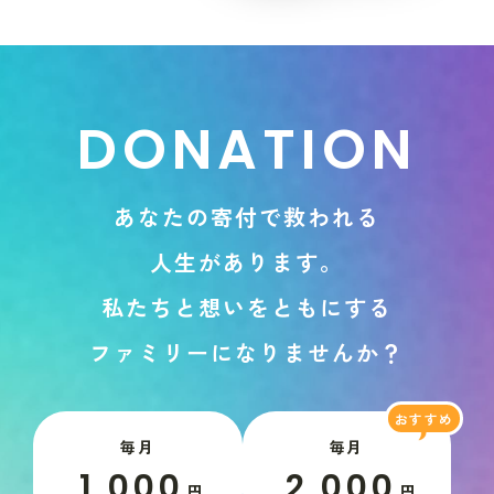
D
O
N
A
T
I
O
N
あ
な
た
の
寄
付
で
救
わ
れ
る
人
生
が
あ
り
ま
す
。
私
た
ち
と
想
い
を
と
も
に
す
る
フ
ァ
ミ
リ
ー
に
な
り
ま
せ
ん
か
？
毎月
毎月
1,000
2,000
円
円