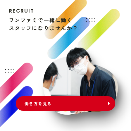
R
E
C
R
U
I
T
ワ
ン
フ
ァ
ミ
で
一
緒
に
働
く
ス
タ
ッ
フ
に
な
り
ま
せ
ん
か
？
働き方を見る