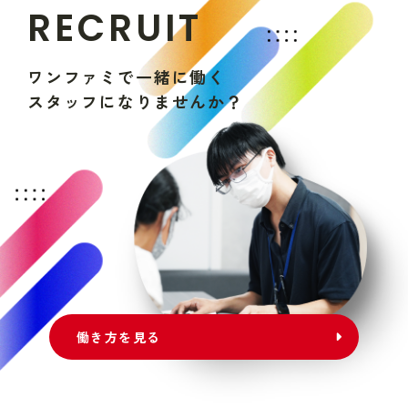
R
E
C
R
U
I
T
ワ
ン
フ
ァ
ミ
で
一
緒
に
働
く
ス
タ
ッ
フ
に
な
り
ま
せ
ん
か
？
働き方を見る