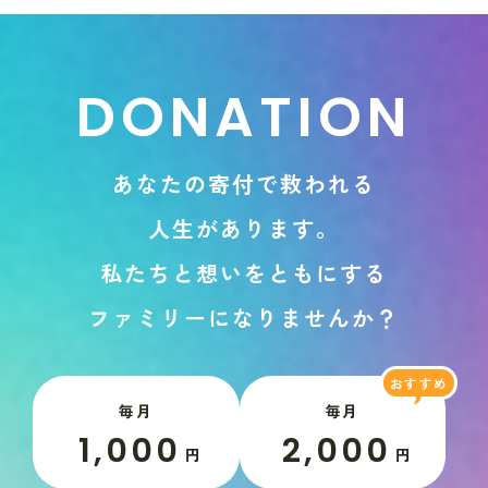
D
O
N
A
T
I
O
N
あ
な
た
の
寄
付
で
救
わ
れ
る
人
生
が
あ
り
ま
す
。
私
た
ち
と
想
い
を
と
も
に
す
る
フ
ァ
ミ
リ
ー
に
な
り
ま
せ
ん
か
？
毎月
毎月
1,000
2,000
円
円