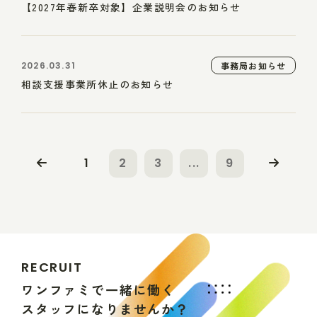
【2027年春新卒対象】企業説明会のお知らせ
2026.03.31
事務局お知らせ
相談支援事業所休止のお知らせ
1
2
3
...
9
R
E
C
R
U
I
T
ワ
ン
フ
ァ
ミ
で
一
緒
に
働
く
ス
タ
ッ
フ
に
な
り
ま
せ
ん
か
？