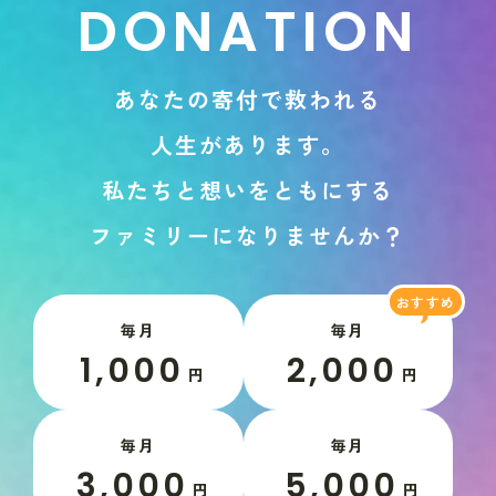
D
O
N
A
T
I
O
N
あ
な
た
の
寄
付
で
救
わ
れ
る
人
生
が
あ
り
ま
す
。
私
た
ち
と
想
い
を
と
も
に
す
る
フ
ァ
ミ
リ
ー
に
な
り
ま
せ
ん
か
？
毎月
毎月
1,000
2,000
円
円
毎月
毎月
3,000
5,000
円
円