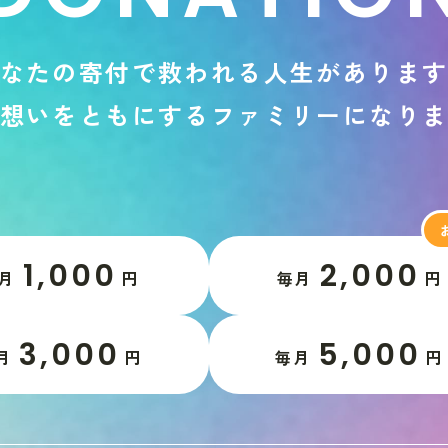
な
た
の
寄
付
で
救
わ
れ
る
人
生
が
あ
り
ま
想
い
を
と
も
に
す
る
フ
ァ
ミ
リ
ー
に
な
り
1,000
2,000
月
円
毎月
円
3,000
5,000
月
円
毎月
円