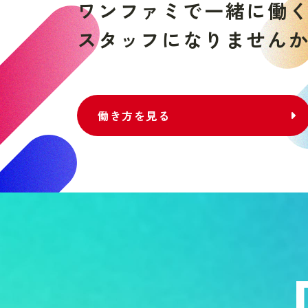
ワ
ン
フ
ァ
ミ
で
一
緒
に
働
ス
タ
ッ
フ
に
な
り
ま
せ
ん
働き方を見る