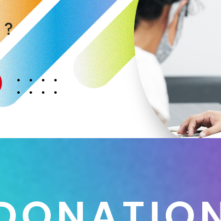
く
か
？
D
O
N
A
T
I
O