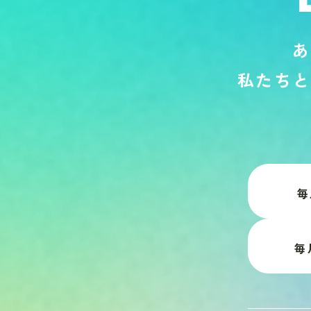
あ
私
た
ち
と
毎
毎