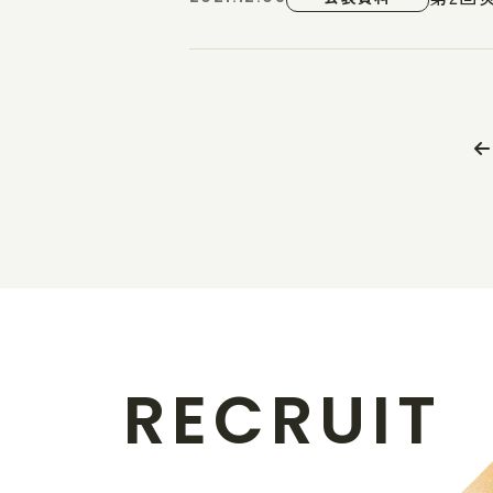
R
E
C
R
U
I
T