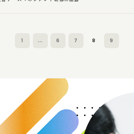
1
...
6
7
8
9