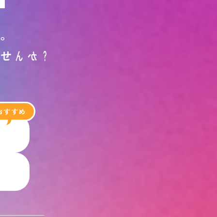
す
。
ま
せ
ん
か
？