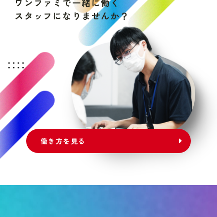
ワ
ン
フ
ァ
ミ
で
一
緒
に
働
く
ス
タ
ッ
フ
に
な
り
ま
せ
ん
か
？
働き方を見る