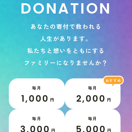
D
O
N
A
T
I
O
N
あ
な
た
の
寄
付
で
救
わ
れ
る
人
生
が
あ
り
ま
す
。
私
た
ち
と
想
い
を
と
も
に
す
る
フ
ァ
ミ
リ
ー
に
な
り
ま
せ
ん
か
？
毎月
毎月
1,000
2,000
円
円
毎月
毎月
3,000
5,000
円
円