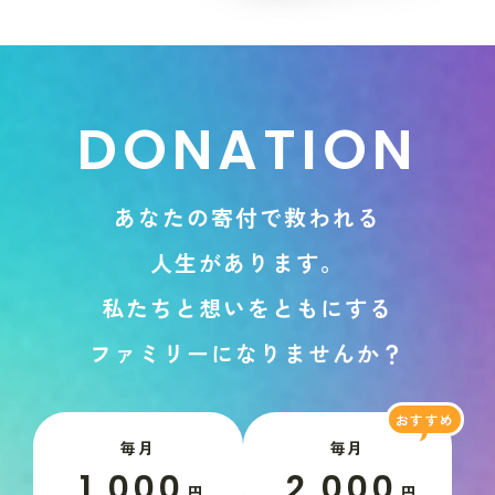
D
O
N
A
T
I
O
N
あ
な
た
の
寄
付
で
救
わ
れ
る
人
生
が
あ
り
ま
す
。
私
た
ち
と
想
い
を
と
も
に
す
る
フ
ァ
ミ
リ
ー
に
な
り
ま
せ
ん
か
？
毎月
毎月
1,000
2,000
円
円