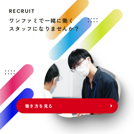
R
E
C
R
U
I
T
ワ
ン
フ
ァ
ミ
で
一
緒
に
働
く
ス
タ
ッ
フ
に
な
り
ま
せ
ん
か
？
働き方を見る