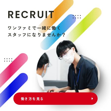
R
E
C
R
U
I
T
ワ
ン
フ
ァ
ミ
で
一
緒
に
働
く
ス
タ
ッ
フ
に
な
り
ま
せ
ん
か
？
働き方を見る