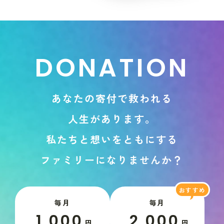
D
O
N
A
T
I
O
N
あ
な
た
の
寄
付
で
救
わ
れ
る
人
生
が
あ
り
ま
す
。
私
た
ち
と
想
い
を
と
も
に
す
る
フ
ァ
ミ
リ
ー
に
な
り
ま
せ
ん
か
？
毎月
毎月
1,000
2,000
円
円