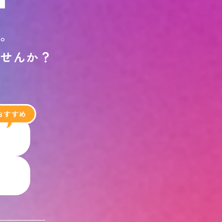
す
。
ま
せ
ん
か
？