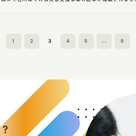
1
2
3
4
5
...
9
く
か
？