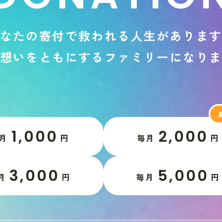
な
た
の
寄
付
で
救
わ
れ
る
人
生
が
あ
り
ま
想
い
を
と
も
に
す
る
フ
ァ
ミ
リ
ー
に
な
り
1,000
2,000
月
円
毎月
円
3,000
5,000
月
円
毎月
円