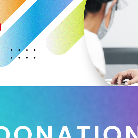
D
O
N
A
T
I
O