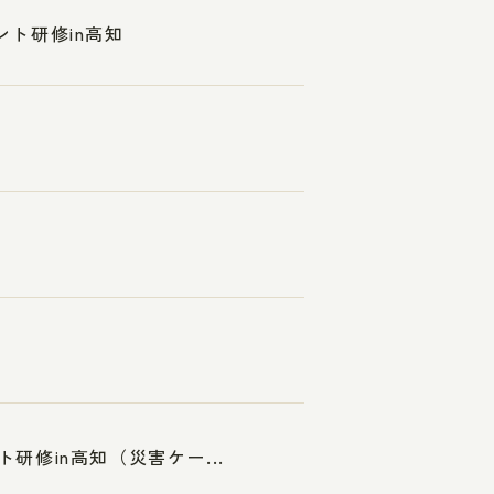
ント研修in高知
研修in高知（災害ケー...