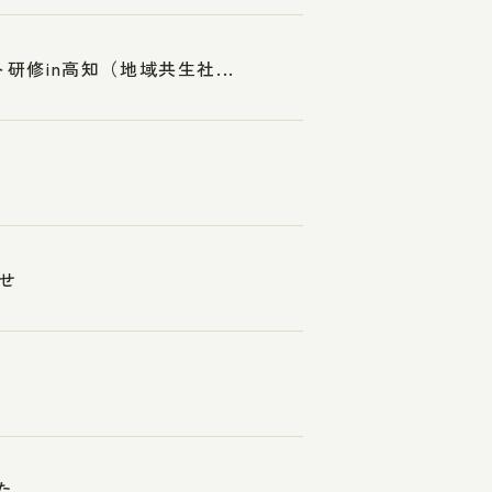
研修in高知（地域共生社...
せ
た