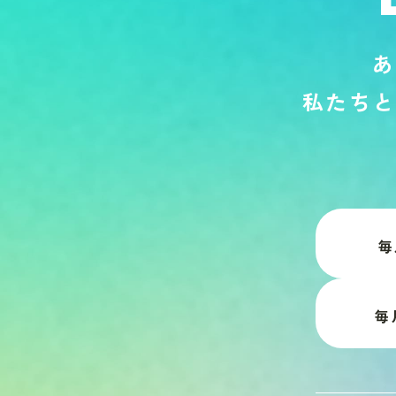
あ
私
た
ち
と
毎
毎