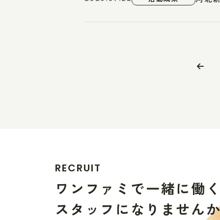
R
E
C
R
U
I
T
ワ
ン
フ
ァ
ミ
で
一
緒
に
働
ス
タ
ッ
フ
に
な
り
ま
せ
ん