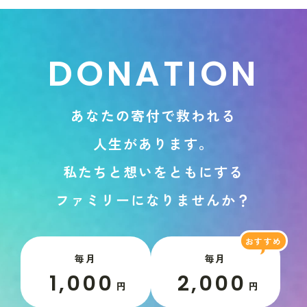
D
O
N
A
T
I
O
N
あ
な
た
の
寄
付
で
救
わ
れ
る
人
生
が
あ
り
ま
す
。
私
た
ち
と
想
い
を
と
も
に
す
る
フ
ァ
ミ
リ
ー
に
な
り
ま
せ
ん
か
？
毎月
毎月
1,000
2,000
円
円