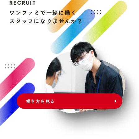
R
E
C
R
U
I
T
ワ
ン
フ
ァ
ミ
で
一
緒
に
働
く
ス
タ
ッ
フ
に
な
り
ま
せ
ん
か
？
働き方を見る