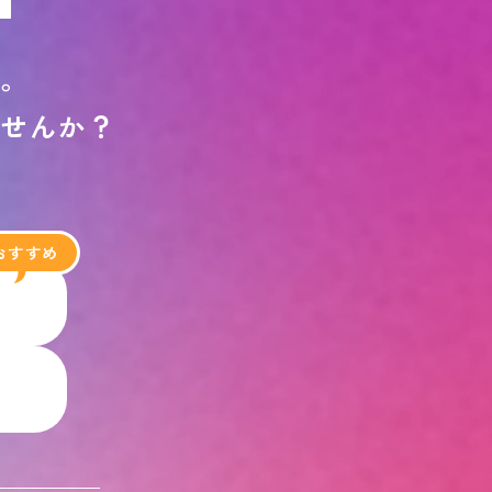
す
。
ま
せ
ん
か
？