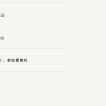
歌山
歌山
れ！」参加費無料