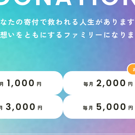
な
た
の
寄
付
で
救
わ
れ
る
人
生
が
あ
り
ま
想
い
を
と
も
に
す
る
フ
ァ
ミ
リ
ー
に
な
り
1,000
2,000
月
円
毎月
円
3,000
5,000
月
円
毎月
円