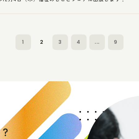
1
2
3
4
...
9
く
か
？