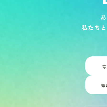
あ
私
た
ち
と
毎
毎