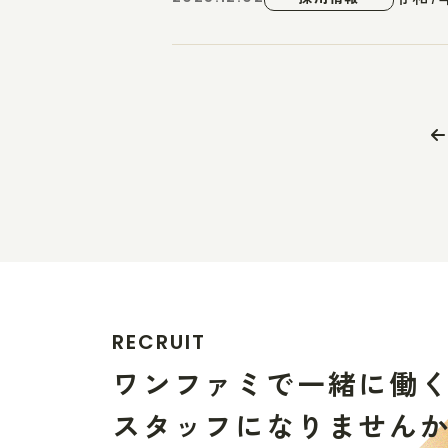
R
E
C
R
U
I
T
ワ
ン
フ
ァ
ミ
で
一
緒
に
働
ス
タ
ッ
フ
に
な
り
ま
せ
ん