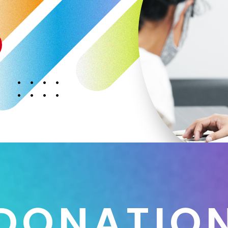
D
O
N
A
T
I
O