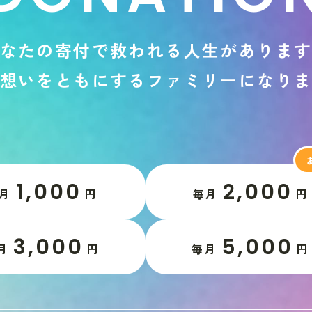
な
た
の
寄
付
で
救
わ
れ
る
人
生
が
あ
り
ま
想
い
を
と
も
に
す
る
フ
ァ
ミ
リ
ー
に
な
り
1,000
2,000
月
円
毎月
円
3,000
5,000
月
円
毎月
円