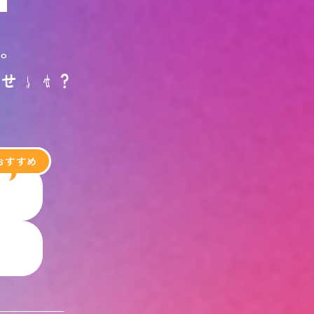
す
。
ま
せ
ん
か
？