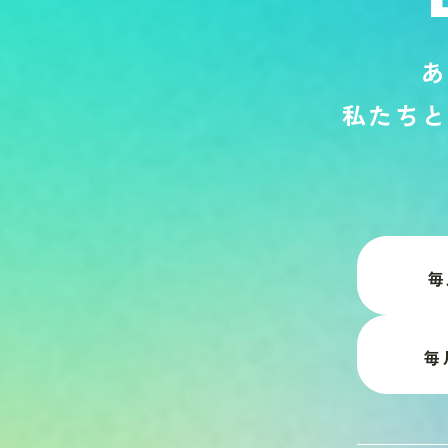
あ
私
た
ち
と
毎
毎