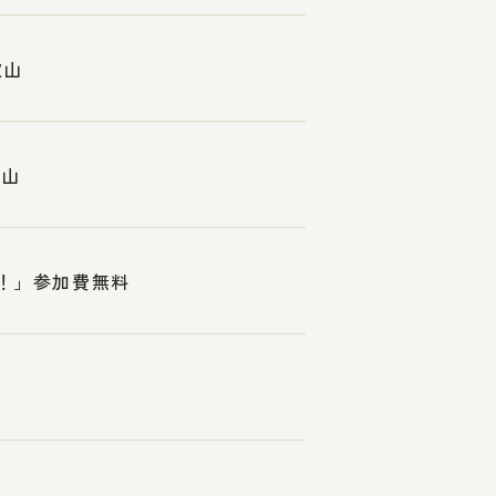
歌山
歌山
れ！」参加費無料