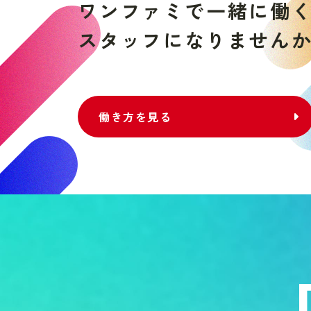
ワ
ン
フ
ァ
ミ
で
一
緒
に
働
ス
タ
ッ
フ
に
な
り
ま
せ
ん
働き方を見る