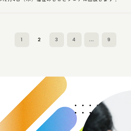
1
2
3
4
...
9