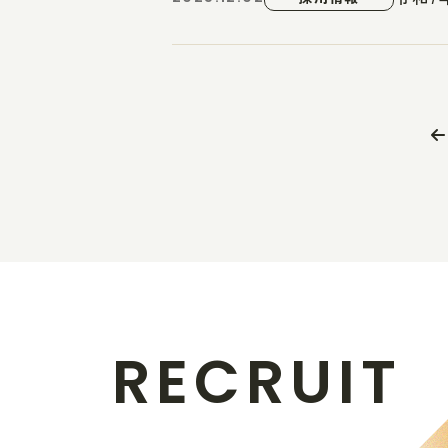
R
E
C
R
U
I
T