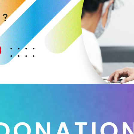
く
か
？
D
O
N
A
T
I
O