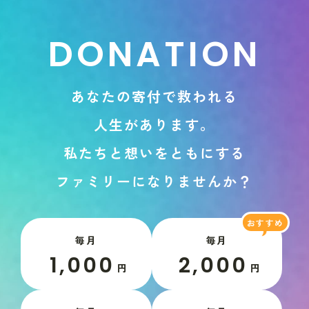
D
O
N
A
T
I
O
N
あ
な
た
の
寄
付
で
救
わ
れ
る
人
生
が
あ
り
ま
す
。
私
た
ち
と
想
い
を
と
も
に
す
る
フ
ァ
ミ
リ
ー
に
な
り
ま
せ
ん
か
？
毎月
毎月
1,000
2,000
円
円