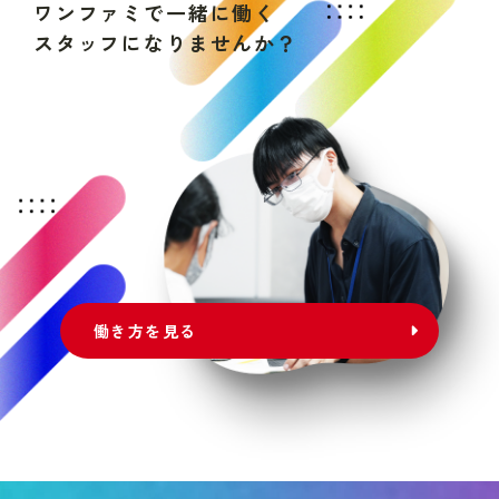
ワ
ン
フ
ァ
ミ
で
一
緒
に
働
く
ス
タ
ッ
フ
に
な
り
ま
せ
ん
か
？
働き方を見る