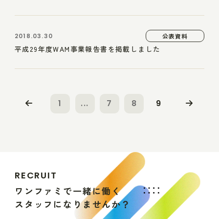
2018.03.30
公表資料
平成29年度WAM事業報告書を掲載しました
1
...
7
8
9
R
E
C
R
U
I
T
ワ
ン
フ
ァ
ミ
で
一
緒
に
働
く
ス
タ
ッ
フ
に
な
り
ま
せ
ん
か
？