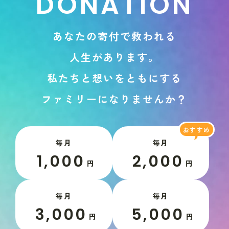
D
O
N
A
T
I
O
N
あ
な
た
の
寄
付
で
救
わ
れ
る
人
生
が
あ
り
ま
す
。
私
た
ち
と
想
い
を
と
も
に
す
る
フ
ァ
ミ
リ
ー
に
な
り
ま
せ
ん
か
？
毎月
毎月
1,000
2,000
円
円
毎月
毎月
3,000
5,000
円
円