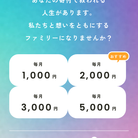
人
生
が
あ
り
ま
す
。
私
た
ち
と
想
い
を
と
も
に
す
る
フ
ァ
ミ
リ
ー
に
な
り
ま
せ
ん
か
？
毎月
毎月
1,000
2,000
円
円
毎月
毎月
3,000
5,000
円
円