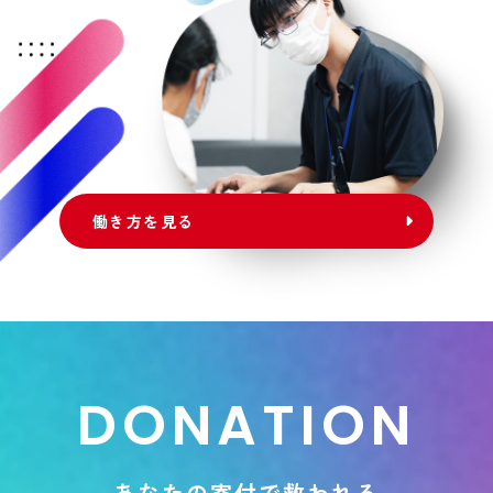
働き方を見る
D
O
N
A
T
I
O
N
あ
な
た
の
寄
付
で
救
わ
れ
る