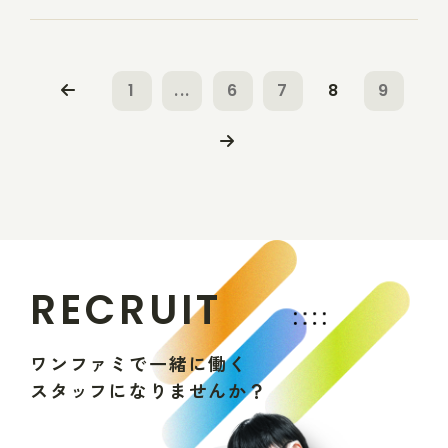
1
...
6
7
8
9
R
E
C
R
U
I
T
ワ
ン
フ
ァ
ミ
で
一
緒
に
働
く
ス
タ
ッ
フ
に
な
り
ま
せ
ん
か
？