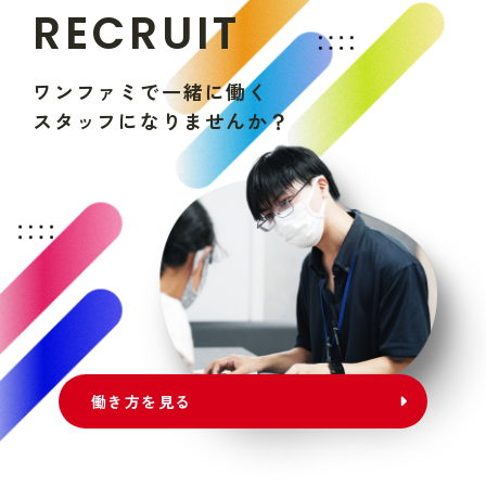
R
E
C
R
U
I
T
ワ
ン
フ
ァ
ミ
で
一
緒
に
働
く
ス
タ
ッ
フ
に
な
り
ま
せ
ん
か
？
働き方を見る