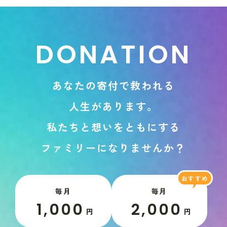
D
O
N
A
T
I
O
N
あ
な
た
の
寄
付
で
救
わ
れ
る
人
生
が
あ
り
ま
す
。
私
た
ち
と
想
い
を
と
も
に
す
る
フ
ァ
ミ
リ
ー
に
な
り
ま
せ
ん
か
？
毎月
毎月
1,000
2,000
円
円