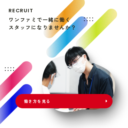
R
E
C
R
U
I
T
ワ
ン
フ
ァ
ミ
で
一
緒
に
働
く
ス
タ
ッ
フ
に
な
り
ま
せ
ん
か
？
働き方を見る