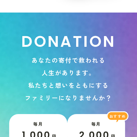
D
O
N
A
T
I
O
N
あ
な
た
の
寄
付
で
救
わ
れ
る
人
生
が
あ
り
ま
す
。
私
た
ち
と
想
い
を
と
も
に
す
る
フ
ァ
ミ
リ
ー
に
な
り
ま
せ
ん
か
？
毎月
毎月
1,000
2,000
円
円