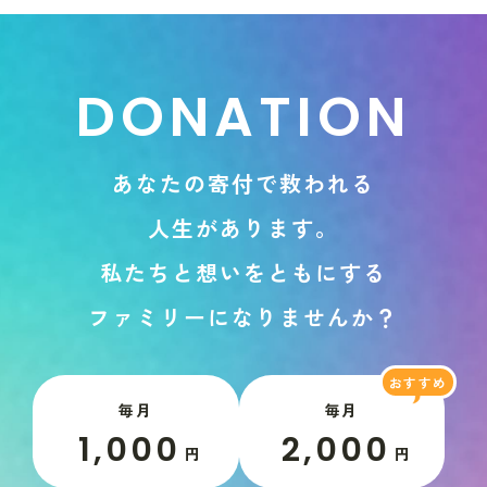
D
O
N
A
T
I
O
N
あ
な
た
の
寄
付
で
救
わ
れ
る
人
生
が
あ
り
ま
す
。
私
た
ち
と
想
い
を
と
も
に
す
る
フ
ァ
ミ
リ
ー
に
な
り
ま
せ
ん
か
？
毎月
毎月
1,000
2,000
円
円