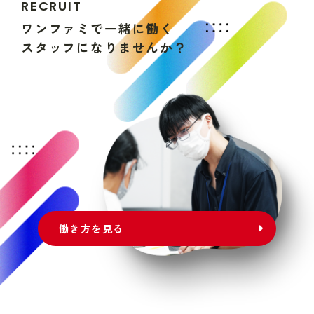
R
E
C
R
U
I
T
ワ
ン
フ
ァ
ミ
で
一
緒
に
働
く
ス
タ
ッ
フ
に
な
り
ま
せ
ん
か
？
働き方を見る