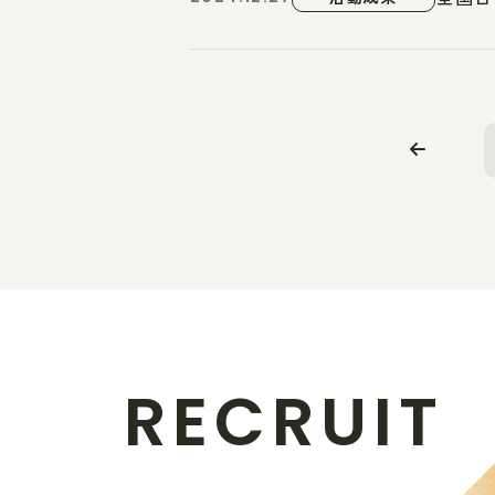
R
E
C
R
U
I
T