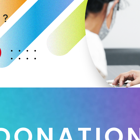
く
か
？
D
O
N
A
T
I
O