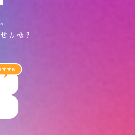
す
。
ま
せ
ん
か
？