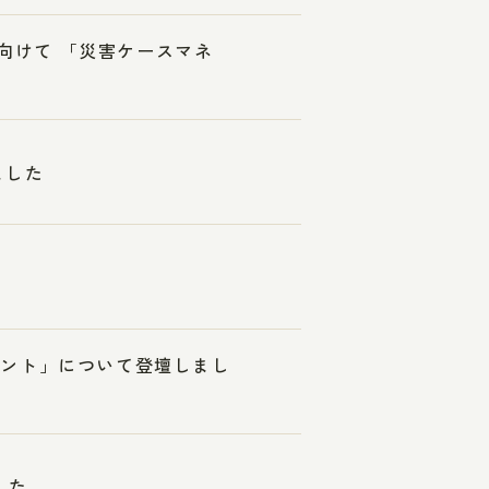
に向けて 「災害ケースマネ
ました
メント」について登壇しまし
した