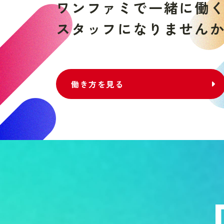
ワ
ン
フ
ァ
ミ
で
一
緒
に
働
ス
タ
ッ
フ
に
な
り
ま
せ
ん
働き方を見る