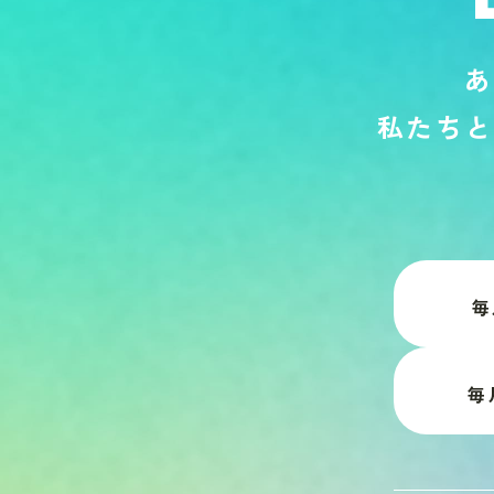
あ
私
た
ち
と
毎
毎