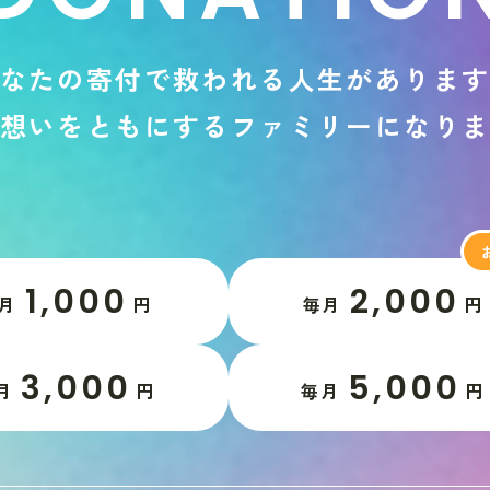
な
た
の
寄
付
で
救
わ
れ
る
人
生
が
あ
り
ま
想
い
を
と
も
に
す
る
フ
ァ
ミ
リ
ー
に
な
り
1,000
2,000
月
円
毎月
円
3,000
5,000
月
円
毎月
円