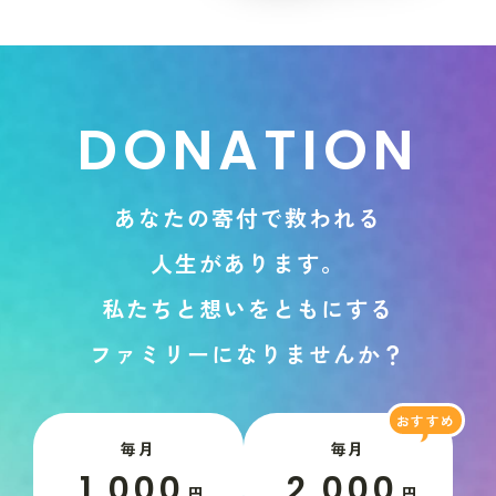
D
O
N
A
T
I
O
N
あ
な
た
の
寄
付
で
救
わ
れ
る
人
生
が
あ
り
ま
す
。
私
た
ち
と
想
い
を
と
も
に
す
る
フ
ァ
ミ
リ
ー
に
な
り
ま
せ
ん
か
？
毎月
毎月
1,000
2,000
円
円