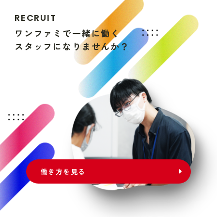
R
E
C
R
U
I
T
ワ
ン
フ
ァ
ミ
で
一
緒
に
働
く
ス
タ
ッ
フ
に
な
り
ま
せ
ん
か
？
働き方を見る