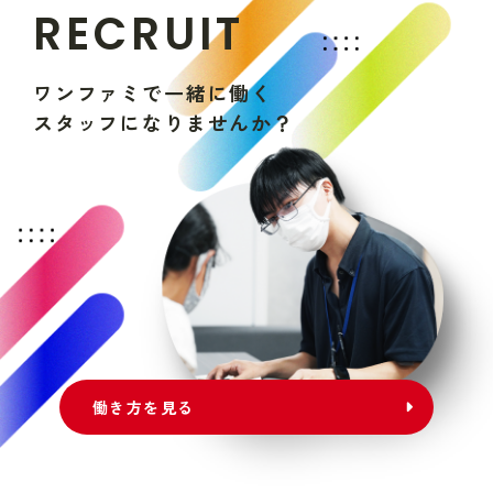
R
E
C
R
U
I
T
ワ
ン
フ
ァ
ミ
で
一
緒
に
働
く
ス
タ
ッ
フ
に
な
り
ま
せ
ん
か
？
働き方を見る