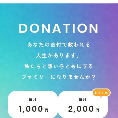
D
O
N
A
T
I
O
N
あ
な
た
の
寄
付
で
救
わ
れ
る
人
生
が
あ
り
ま
す
。
私
た
ち
と
想
い
を
と
も
に
す
る
フ
ァ
ミ
リ
ー
に
な
り
ま
せ
ん
か
？
毎月
毎月
1,000
2,000
円
円