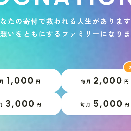
な
た
の
寄
付
で
救
わ
れ
る
人
生
が
あ
り
ま
想
い
を
と
も
に
す
る
フ
ァ
ミ
リ
ー
に
な
り
1,000
2,000
月
円
毎月
円
3,000
5,000
月
円
毎月
円