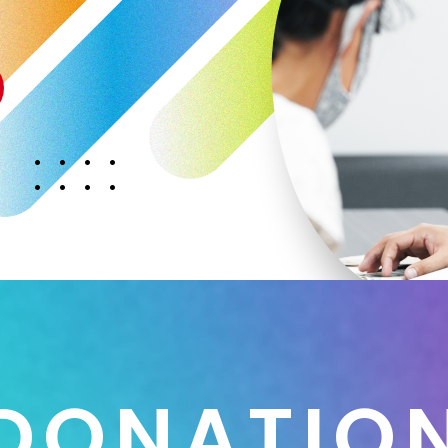
D
O
N
A
T
I
O