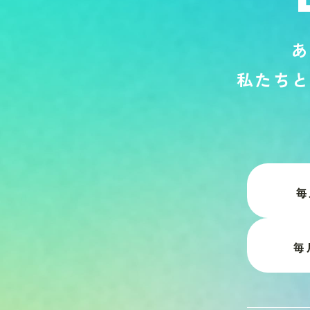
あ
私
た
ち
と
毎
毎