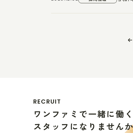
R
E
C
R
U
I
T
ワ
ン
フ
ァ
ミ
で
一
緒
に
働
ス
タ
ッ
フ
に
な
り
ま
せ
ん