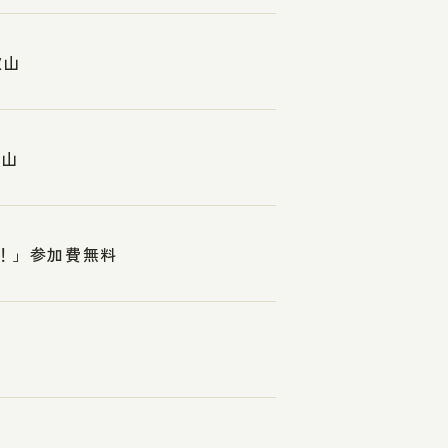
歌山
歌山
れ！」参加費無料