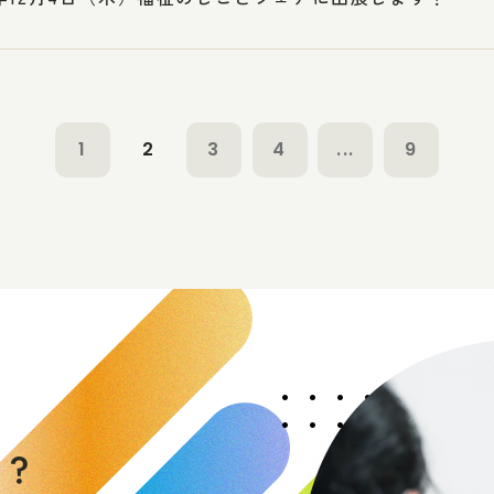
1
2
3
4
...
9
く
か
？