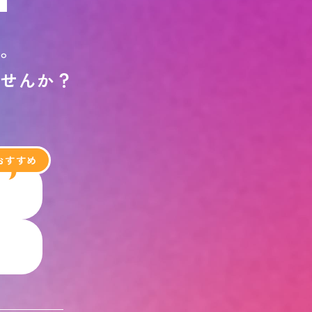
す
。
ま
せ
ん
か
？