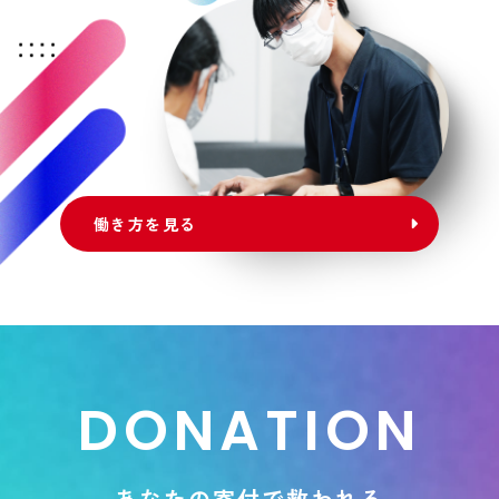
働き方を見る
D
O
N
A
T
I
O
N
あ
な
た
の
寄
付
で
救
わ
れ
る