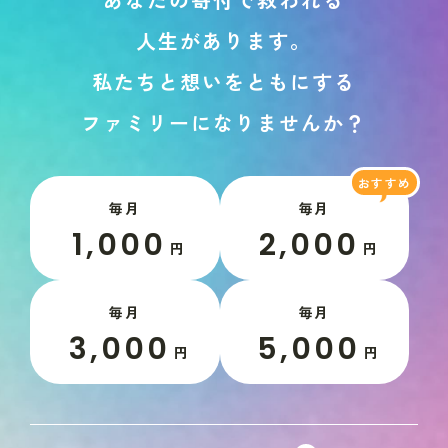
人
生
が
あ
り
ま
す
。
私
た
ち
と
想
い
を
と
も
に
す
る
フ
ァ
ミ
リ
ー
に
な
り
ま
せ
ん
か
？
毎月
毎月
1,000
2,000
円
円
毎月
毎月
3,000
5,000
円
円