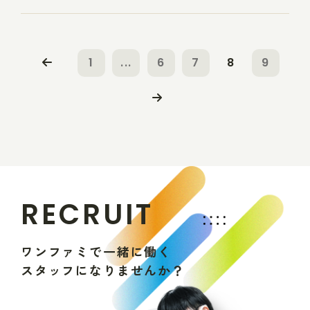
1
...
6
7
8
9
R
E
C
R
U
I
T
ワ
ン
フ
ァ
ミ
で
一
緒
に
働
く
ス
タ
ッ
フ
に
な
り
ま
せ
ん
か
？