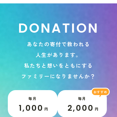
D
O
N
A
T
I
O
N
あ
な
た
の
寄
付
で
救
わ
れ
る
人
生
が
あ
り
ま
す
。
私
た
ち
と
想
い
を
と
も
に
す
る
フ
ァ
ミ
リ
ー
に
な
り
ま
せ
ん
か
？
毎月
毎月
1,000
2,000
円
円