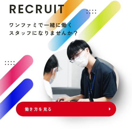
R
E
C
R
U
I
T
ワ
ン
フ
ァ
ミ
で
一
緒
に
働
く
ス
タ
ッ
フ
に
な
り
ま
せ
ん
か
？
働き方を見る