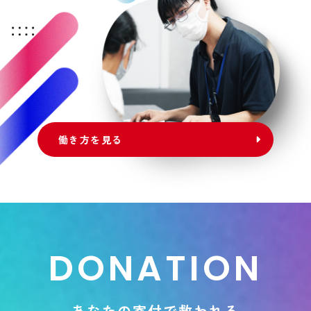
働き方を見る
D
O
N
A
T
I
O
N
あ
な
た
の
寄
付
で
救
わ
れ
る