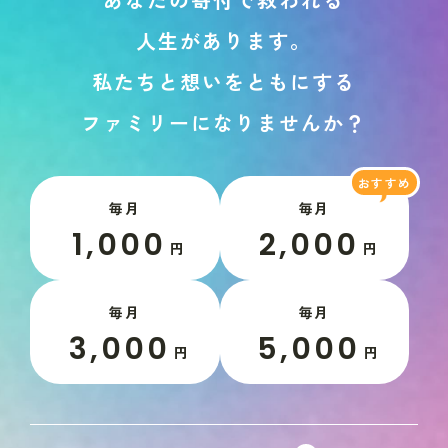
人
生
が
あ
り
ま
す
。
私
た
ち
と
想
い
を
と
も
に
す
る
フ
ァ
ミ
リ
ー
に
な
り
ま
せ
ん
か
？
毎月
毎月
1,000
2,000
円
円
毎月
毎月
3,000
5,000
円
円