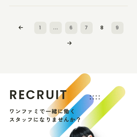
1
...
6
7
8
9
R
E
C
R
U
I
T
ワ
ン
フ
ァ
ミ
で
一
緒
に
働
く
ス
タ
ッ
フ
に
な
り
ま
せ
ん
か
？