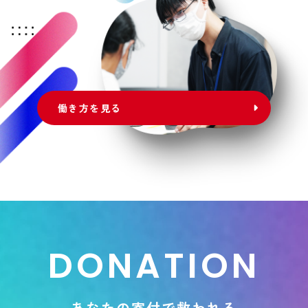
働き方を見る
D
O
N
A
T
I
O
N
あ
な
た
の
寄
付
で
救
わ
れ
る