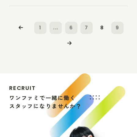
1
...
6
7
8
9
R
E
C
R
U
I
T
ワ
ン
フ
ァ
ミ
で
一
緒
に
働
く
ス
タ
ッ
フ
に
な
り
ま
せ
ん
か
？