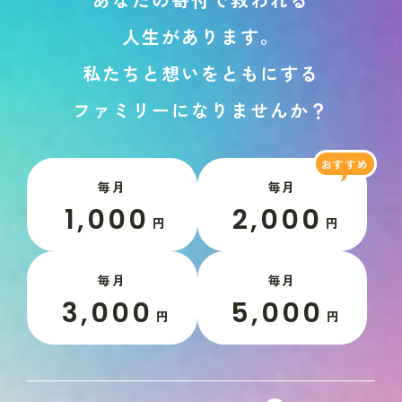
人
生
が
あ
り
ま
す
。
私
た
ち
と
想
い
を
と
も
に
す
る
フ
ァ
ミ
リ
ー
に
な
り
ま
せ
ん
か
？
毎月
毎月
1,000
2,000
円
円
毎月
毎月
3,000
5,000
円
円