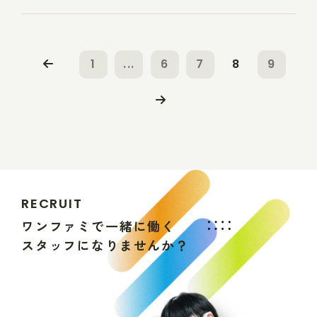
1
...
6
7
8
9
R
E
C
R
U
I
T
ワ
ン
フ
ァ
ミ
で
一
緒
に
働
く
ス
タ
ッ
フ
に
な
り
ま
せ
ん
か
？