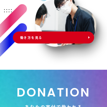
働き方を見る
D
O
N
A
T
I
O
N
あ
な
た
の
寄
付
で
救
わ
れ
る