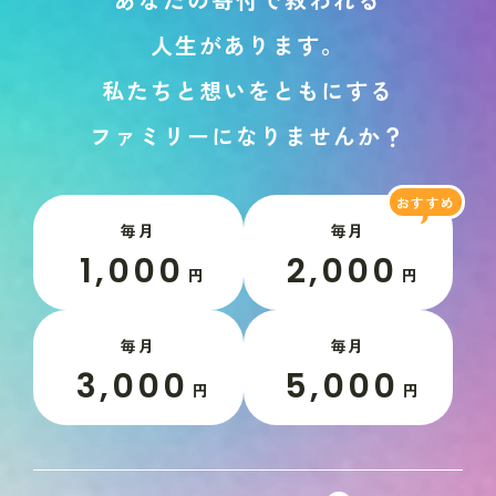
人
生
が
あ
り
ま
す
。
私
た
ち
と
想
い
を
と
も
に
す
る
フ
ァ
ミ
リ
ー
に
な
り
ま
せ
ん
か
？
毎月
毎月
1,000
2,000
円
円
毎月
毎月
3,000
5,000
円
円