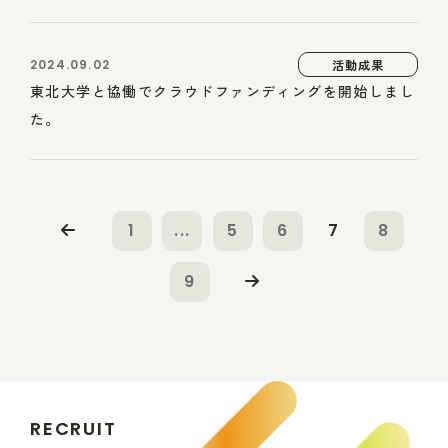
2024.09.02
活動成果
東北大学と協働でクラウドファンディングを開始しまし
た。
1
...
5
6
7
8
9
R
E
C
R
U
I
T