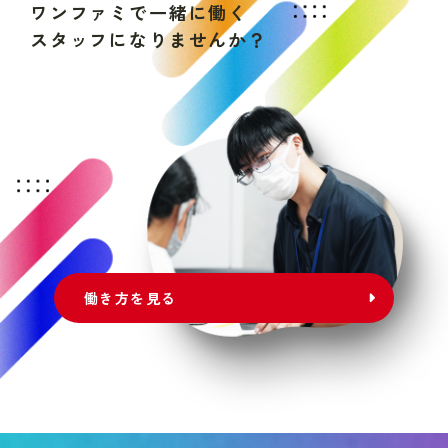
ワ
ン
フ
ァ
ミ
で
一
緒
に
働
く
ス
タ
ッ
フ
に
な
り
ま
せ
ん
か
？
働き方を見る