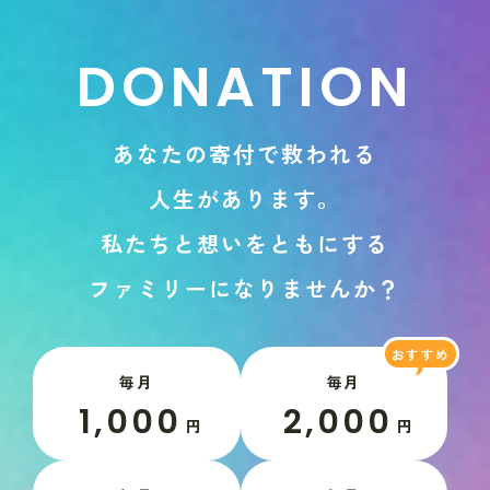
D
O
N
A
T
I
O
N
あ
な
た
の
寄
付
で
救
わ
れ
る
人
生
が
あ
り
ま
す
。
私
た
ち
と
想
い
を
と
も
に
す
る
フ
ァ
ミ
リ
ー
に
な
り
ま
せ
ん
か
？
毎月
毎月
1,000
2,000
円
円