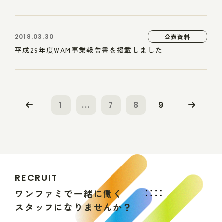
2018.03.30
公表資料
平成29年度WAM事業報告書を掲載しました
1
...
7
8
9
R
E
C
R
U
I
T
ワ
ン
フ
ァ
ミ
で
一
緒
に
働
く
ス
タ
ッ
フ
に
な
り
ま
せ
ん
か
？