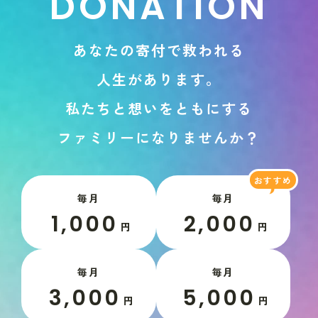
D
O
N
A
T
I
O
N
あ
な
た
の
寄
付
で
救
わ
れ
る
人
生
が
あ
り
ま
す
。
私
た
ち
と
想
い
を
と
も
に
す
る
フ
ァ
ミ
リ
ー
に
な
り
ま
せ
ん
か
？
毎月
毎月
1,000
2,000
円
円
毎月
毎月
3,000
5,000
円
円