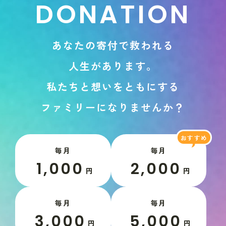
D
O
N
A
T
I
O
N
あ
な
た
の
寄
付
で
救
わ
れ
る
人
生
が
あ
り
ま
す
。
私
た
ち
と
想
い
を
と
も
に
す
る
フ
ァ
ミ
リ
ー
に
な
り
ま
せ
ん
か
？
毎月
毎月
1,000
2,000
円
円
毎月
毎月
3,000
5,000
円
円