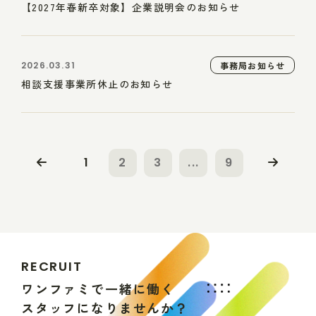
【2027年春新卒対象】企業説明会のお知らせ
2026.03.31
事務局お知らせ
相談支援事業所休止のお知らせ
1
2
3
...
9
R
E
C
R
U
I
T
ワ
ン
フ
ァ
ミ
で
一
緒
に
働
く
ス
タ
ッ
フ
に
な
り
ま
せ
ん
か
？