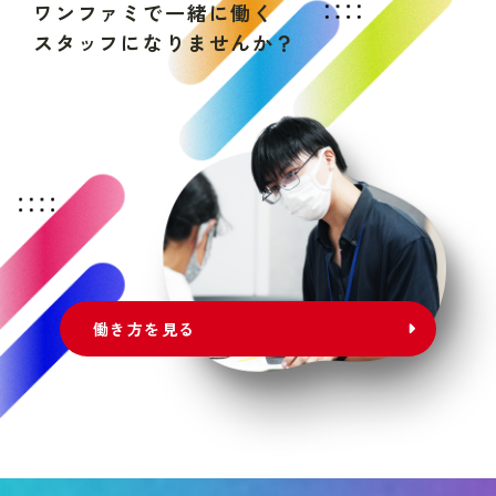
ワ
ン
フ
ァ
ミ
で
一
緒
に
働
く
ス
タ
ッ
フ
に
な
り
ま
せ
ん
か
？
働き方を見る