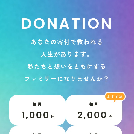
D
O
N
A
T
I
O
N
あ
な
た
の
寄
付
で
救
わ
れ
る
人
生
が
あ
り
ま
す
。
私
た
ち
と
想
い
を
と
も
に
す
る
フ
ァ
ミ
リ
ー
に
な
り
ま
せ
ん
か
？
毎月
毎月
1,000
2,000
円
円