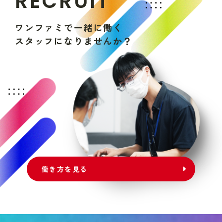
R
E
C
R
U
I
T
ワ
ン
フ
ァ
ミ
で
一
緒
に
働
く
ス
タ
ッ
フ
に
な
り
ま
せ
ん
か
？
働き方を見る