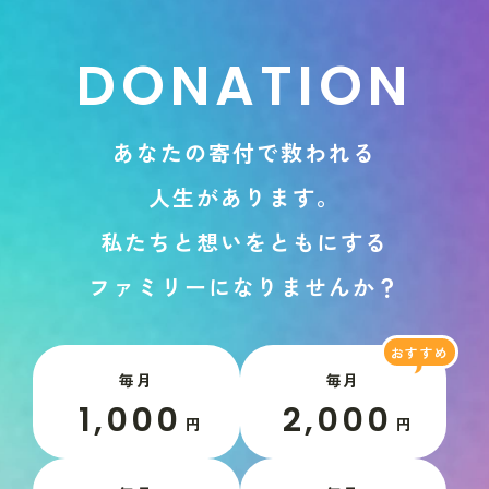
D
O
N
A
T
I
O
N
あ
な
た
の
寄
付
で
救
わ
れ
る
人
生
が
あ
り
ま
す
。
私
た
ち
と
想
い
を
と
も
に
す
る
フ
ァ
ミ
リ
ー
に
な
り
ま
せ
ん
か
？
毎月
毎月
1,000
2,000
円
円