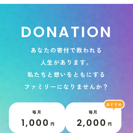
D
O
N
A
T
I
O
N
あ
な
た
の
寄
付
で
救
わ
れ
る
人
生
が
あ
り
ま
す
。
私
た
ち
と
想
い
を
と
も
に
す
る
フ
ァ
ミ
リ
ー
に
な
り
ま
せ
ん
か
？
毎月
毎月
1,000
2,000
円
円