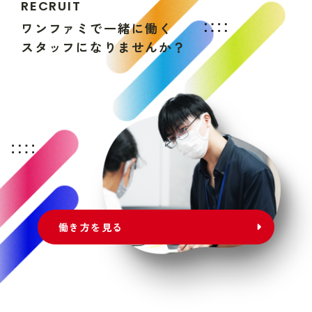
R
E
C
R
U
I
T
ワ
ン
フ
ァ
ミ
で
一
緒
に
働
く
ス
タ
ッ
フ
に
な
り
ま
せ
ん
か
？
働き方を見る